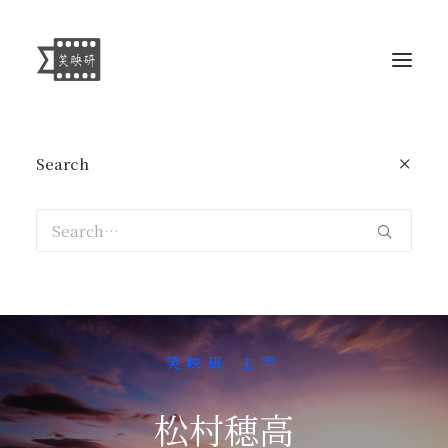
Search
笑映研 主宰
松村穂高