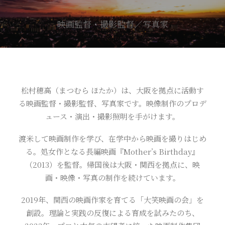
映画監督・撮影監督／写真家
松村穂高（まつむら ほたか）は、大阪を拠点に活動す
る映画監督・撮影監督、写真家です。映像制作のプロデ
ュース・演出・撮影照明を手がけます。
渡米して映画制作を学び、在学中から映画を撮りはじめ
る。処女作となる長編映画『Mother’s Birthday』
（2013）を監督。帰国後は大阪・関西を拠点に、映
画・映像・写真の制作を続けています。
2019年、関西の映画作家を育てる「大笑映画の会」を
創設。理論と実践の反復による育成を試みたのち、