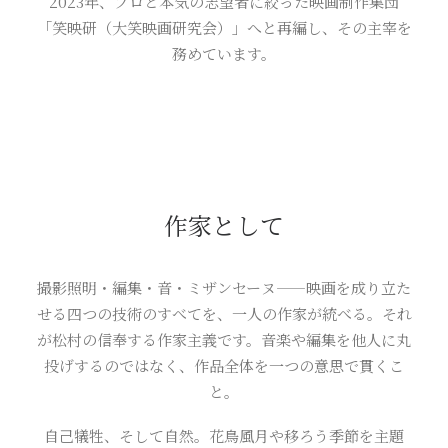
2023年、プロと本気の志望者に絞った映画制作集団
「笑映研（大笑映画研究会）」へと再編し、その主宰を
務めています。
作家として
撮影照明・編集・音・ミザンセーヌ——映画を成り立た
せる四つの技術のすべてを、一人の作家が統べる。それ
が松村の信奉する作家主義です。音楽や編集を他人に丸
投げするのではなく、作品全体を一つの意思で貫くこ
と。
自己犠牲、そして自然。花鳥風月や移ろう季節を主題