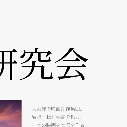
研究会
大阪発の映画制作集団。
監督・松村穂高を軸に、
一本の映画を本気で作る。