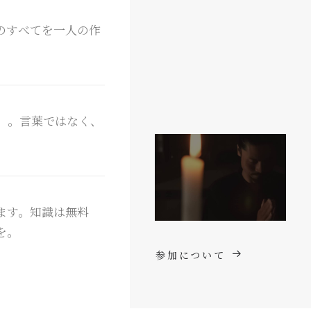
のすべてを一人の作
。
」。言葉ではなく、
ます。知識は無料
を。
参加について