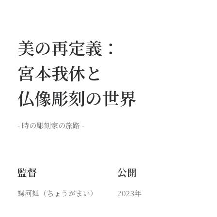
美の再定義：
宮本我休と
仏像彫刻の世界
- 時の彫刻家の旅路 -
監督
公開
蝶河舞（ちょうがまい）
2023年