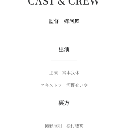
CAST & CREW
監督 蝶河舞
出演
主演 宮本我休
エキストラ 河野せいや
裏方
撮影照明 松村穂高