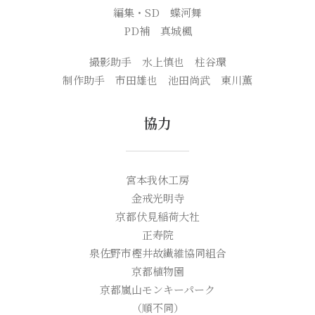
編集・SD 蝶河舞
PD補 真城楓
撮影助手 水上慎也 柱谷環
制作助手 市田雄也 池田尚武 東川薫
協力
宮本我休工房
金戒光明寺
京都伏見稲荷大社
正寿院
泉佐野市樫井故繊維協同組合
京都植物園
京都嵐山モンキーパーク
（順不同）