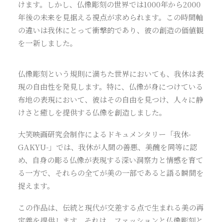
けます。しかし、仏像彫刻の世界では1000年から2000
年後の未来を見据える視点が求められます。この時間軸
の違いは我休にとって衝撃的であり、彼の創造の価値観
を一新しました。
仏像彫刻という規則に満ちた世界においても、我休は表
現の自由性を発見します。特に、仏像が身につけている
布地の表現において、彼はその自由を見つけ、人々に静
けさと癒しを提供する仏像を創造しました。
大笑映画研究会制作によるドキュメンタリー「我休-
GAKYU-」では、我休が人間の善悪、美醜を同等に認
め、自身の彫る仏像が表現する深い洞察力と情感を育て
る一方で、それらの全てが美の一部であると語る瞬間を
捉えます。
この作品は、伝統と現代が交差する点で生まれる美の再
定義を提供します。それは、ファッションと仏像彫刻と