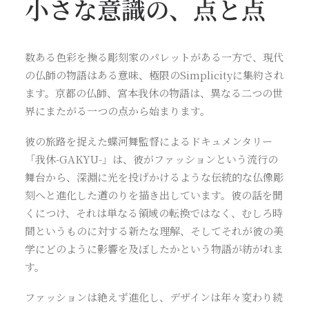
小さな意識の、点と点
数ある色彩を操る彫刻家のパレットがある一方で、現代
の仏師の物語はある意味、極限のSimplicityに集約され
ます。京都の仏師、宮本我休の物語は、異なる二つの世
界にまたがる一つの点から始まります。
彼の旅路を捉えた蝶河舞監督によるドキュメンタリー
「我休-GAKYU-」は、彼がファッションという流行の
舞台から、深淵に光を投げかけるような伝統的な仏像彫
刻へと進化した道のりを描き出しています。彼の話を聞
くにつけ、それは単なる領域の転換ではなく、むしろ時
間というものに対する新たな理解、そしてそれが彼の美
学にどのように影響を及ぼしたかという物語が紡がれま
す。
ファッションは絶えず進化し、デザインは年々変わり続